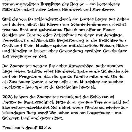
stimmungsvollsten
Burgfeste
der Region – ein kostenloser
Mittelaltermarkt voller Leben, Handwerk und Abenteuer.
Stell dir vor: Du schlenderst durch ein buntes Lager aus Zelten
und Buden, hörst das Klirren von Schmiedehämmern, riechst
frisches Brot und gebratenes Fleisch am offenen Feuer.
Gaukler wie Tamino oder Zebrafeuer zaubern mit Jonglage,
Feuershows und Akrobatik Begeisterung in die Gesichter von
Groß und Klein. Musiker spielen mittelalterliche Weisen, Ritter
und Händler in historischer Gewandung erzählen Geschichten
aus vergangener Zeit.
Die Zaunreiter sorgen für echte Atmosphäre: authentisches
Lagerleben, traditionelles Handwerk, spannende Schaukämpfe
und ein Programm, das die ganze Familie mitnimmt. Ob du
als Zuschauer kommst oder selbst ins Mittelalter eintauchen
möchtest – hier spürst du Geschichte hautnah.
2026 kehren die Zaunreiter zurück auf die Schlossinsel
Fürstenau (voraussichtlich Mitte Juni, genaue Termine bald auf
zaunreiter-maerkte.de). Sei dabei, wenn Fürstenau wieder zur
lebendigen Burg wird! Wir sehen uns am Lagerfeuer – mit
Schwert, Lied und gutem Met.
Freut euch drauf! 🏰⚔️🔥